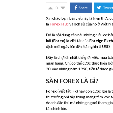
0
Share
Twee
Xin chào bạn, bài viết này là kiến ​​thức
là
Forex là gì
và lịch sử của nó ở Việt N
Đó là nội dung cần nêu những điều cơ bả
hối (Forex)
là viết tắt của
Foreign Exc
dịch mỗi ngày lên đến 5,1 nghìn tỉ USD
Đây là chợ lớn nhất thế giới, việc mua b
ngân hàng. Chỉ có thể được thực hiện bởi
20, vào những năm 1990, tiền tệ được gi
SÀN FOREX LÀ GÌ?
Forex
(viết tắt: Fx) hay còn được gọi là 
thị trường phi tập trung mang tầm vóc to
doanh đặc thù mà những người tham gia c
tài chính lớn.