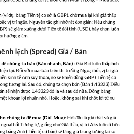
(ví dụ: bảng Tiền tệ cơ sở là GBP), chờ mua lại khi giá thấp
hoặc vị trí ngắn. Nguyên tắc ghi nhớ rất đơn giản: Nếu chúng
(GBP) sẽ giảm xuống dưới Tiền tệ đối tính (USD), hãy chọn luôn
 xu hướng giảm.
ênh lệch (Spread) Giá / Bán
a để chúng ta bán (Bán nhanh, Bán)
: Giá Bid luôn thấp hơn
hiện tại. Đối với mua-bán trên thị trường Ngoại hối, vị trí giá
 nền kinh tế Anh suy thoái, nó sẽ khiến đồng GBP (Tiền tệ cơ
trong tương lai. Sau đó, chúng ta chọn bán (Bán 1,43323) Điều
bán sẽ nhận được 1,43323 đô la và sau đó nữa. Đồng bảng
một khoản lợi nhuận nhỏ. Hoặc, không sai khi chốt lời từ xu
cho chúng ta để mua (Dài, Mua):
Hỏi đâu là giá thật và giá
 ngoại hối Tương tự, giống như Giá thầu, vị trí Aks luôn ở bên
ồng bảng Anh (Tiền tệ cơ bản) sẽ tăng giá trong tương lai so