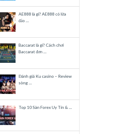
AE888 là gì? AE888 có lừa
đảo …
Baccarat là gì? Cách chơi
Baccarat đơn …
Đánh giá Ku casino – Review
sòng …
Top 10 Sàn Forex Uy Tín & …