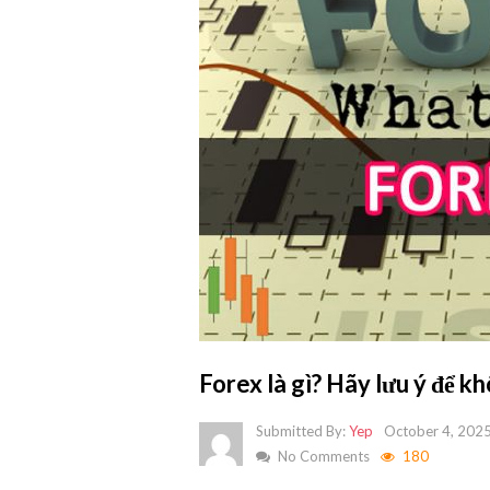
Forex là gì? Hãy lưu ý để kh
Submitted By:
Yep
October 4, 202
No Comments
180