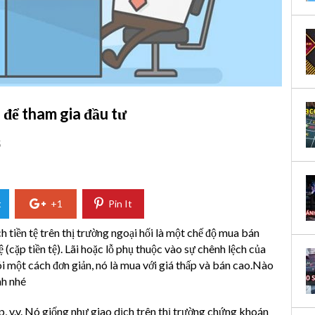
 để tham gia đầu tư
5
t
+1
Pin It
h tiền tệ trên thị trường ngoại hối là một chế độ mua bán
ệ (cặp tiền tệ). Lãi hoặc lỗ phụ thuộc vào sự chênh lệch của
ói một cách đơn giản, nó là mua với giá thấp và bán cao.Nào
nh nhé
p, v.v. Nó giống như giao dịch trên thị trường chứng khoán