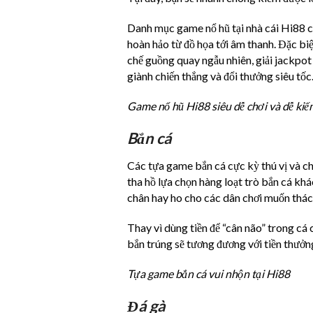
Danh mục game nổ hũ tại nhà cái Hi88 c
hoàn hảo từ đồ họa tới âm thanh. Đặc biệt
chế guồng quay ngẫu nhiên, giải jackpot 
giành chiến thắng và đổi thưởng siêu tốc
Game nổ hũ Hi88 siêu dễ chơi và dễ kiếm
Bắn cá
Các tựa game bắn cá cực kỳ thú vị và ch
tha hồ lựa chọn hàng loạt trò bắn cá kh
chân hay ho cho các dân chơi muốn thác
Thay vì dùng tiền để “cân não” trong cá c
bắn trúng sẽ tương đương với tiền thưở
Tựa game bắn cá vui nhộn tại Hi88
Đá gà