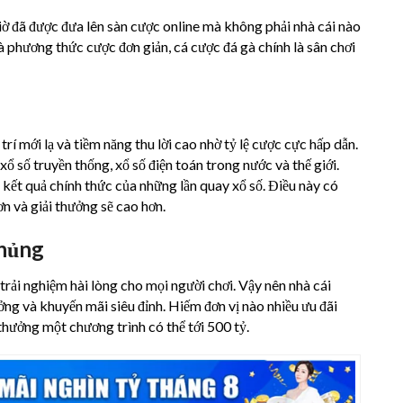
iờ đã được đưa lên sàn cược online mà không phải nhà cái nào
à phương thức cược đơn giản, cá cược đá gà chính là sân chơi
trí mới lạ và tiềm năng thu lời cao nhờ tỷ lệ cược cực hấp dẫn.
xổ số truyền thống, xổ số điện toán trong nước và thế giới.
 kết quả chính thức của những lần quay xổ số. Điều này có
ơn và giải thưởng sẽ cao hơn.
khủng
ải nghiệm hài lòng cho mọi người chơi. Vậy nên nhà cái
ởng và khuyến mãi siêu đỉnh. Hiếm đơn vị nào nhiều ưu đãi
 thưởng một chương trình có thể tới 500 tỷ.