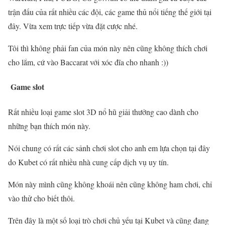
trận đấu của rất nhiều các đội, các game thủ nổi tiếng thế giới tại
đây. Vừa xem trực tiếp vừa đặt cược nhé.
Tôi thì không phải fan của món này nên cũng không thích chơi
cho lắm, cứ vào Baccarat với xóc đĩa cho nhanh :))
Game slot
Rất nhiều loại game slot 3D nổ hũ giải thưởng cao dành cho
những bạn thích món này.
Nói chung có rất các sảnh chơi slot cho anh em lựa chọn tại đây
do Kubet có rất nhiều nhà cung cấp dịch vụ uy tín.
Món này mình cũng không khoái nên cũng không ham chơi, chỉ
vào thử cho biết thôi.
Trên đây là một số loại trò chơi chủ yếu tại Kubet và cũng đang