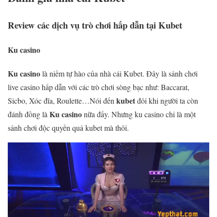
Review các dịch vụ trò chơi hấp dẫn tại Kubet
Ku casino
Ku casino
là niềm tự hào của nhà cái Kubet. Đây là sảnh chơi
live casino hấp dẫn với các trò chơi sòng bạc như: Baccarat,
kubet
Sicbo, Xóc đĩa, Roulette…Nói đến
đôi khi người ta còn
Ku casino
đánh đồng là
nữa đấy. Nhưng ku casino chỉ là một
sảnh chơi độc quyền quả kubet mà thôi.