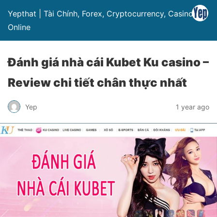
Yepthat | Tài Chính, Forex, Cryptocurrency, Casino
Online
Đánh giá nhà cái Kubet Ku casino –
Review chi tiết chân thực nhất
Yep
1 year ago