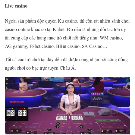
Live casino
Ngoài sản phẩm độc quyền Ku casino, thì còn rất nhiều sảnh chơi
casino online khác có tại Kubet. Đó đều là những đối tác lớn uy
tín cung cấp các hạng mục trò chơi nổi tiếng như: WM casino,
AG gaming, F8bet casino, BBin casino, SA Casino…
Tất cả các trò chơi tại đây đều đã được công nhận bởi cộng đồng
người chơi cờ bạc trực tuyến Châu Á.